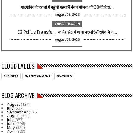
मातृशक्ति के खातों में पहुंची महतारी वंदन योजना की 30वीं किस...
August 08, 2026
CHHATTISGARH
CG Police Transfer : कमिश्नरेट में थाना प्रभारियों समेत 4 न...
August 08, 2026
CHHATTISGARH
CG Accident : नेशनल हाईवे पर दर्दनाक हादसा! अज्ञात वाहन ने ब...
CLOUD LABELS
August 08, 2026
CHHATTISGARH
BUSINESS
ENTERTAINMENT
FEATURED
CG-अवैध संबंध के शक ने लिया खूनी मोड़! पड़ोसन के घर पति को द...
August 08, 2026
BLOG ARCHIVE
CHHATTISGARH
August
(134)
CG- ट्रेनी IPS पर 1 करोड़ की रिश्वत मांगने का आरोप, शिकायत क...
July
(507)
September
(176)
August 08, 2026
August
(301)
July
(383)
June
(298)
CHHATTISGARH
May
(320)
April
(323)
रायगढ़ में विकास को मिल रही नई रफ्तार, हर क्षेत्र में मजबूत ...