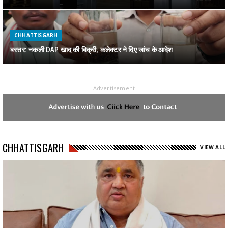
CHHATTISGARH
बस्तर: नकली DAP खाद की बिक्री, कलेक्टर ने दिए जांच के आदेश
- Advertisement -
CHHATTISGARH
जगदलपुर में पकड़ाया 1 करोड़ का गांजा
CHHATTISGARH
CHHATTISGARH
VIEW ALL
रायपुर : स्वेच्छानुदान मद से सुदूर वनांचल स्थित स्वामी आत्मानंद स्कूल, मांझीगुडा को
10 कंप्यूटर प्रदत्त