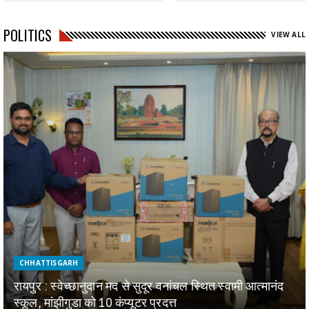
POLITICS
VIEW ALL
CHHATTISGARH
रायपुर : स्वेच्छानुदान मद से सुदूर वनांचल स्थित स्वामी आत्मानंद
स्कूल, मांझीगुडा को 10 कंप्यूटर प्रदत्त