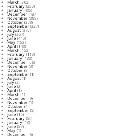
March
(302)
February
(350)
August 08, 2026
January
(405)
December
(487)
November
(388)
October
(378)
September
(327)
August
(375)
July
(367)
June
(445)
May
(153)
April
(140)
March
(152)
February
(118)
January
(133)
December
(56)
November
(3)
October
(8)
September
(1)
August
(1)
July
(2)
June
(2)
April
(1)
March
(1)
December
(9)
November
(1)
October
(4)
September
(5)
June
(16)
February
(50)
January
(13)
June
(59)
May
(1)
December
(6)