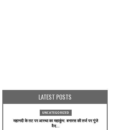
ENTERTAINMENT
ENTERTAINMENT
एक देश खरीदने जितना पैसा है बॉलीवुड के
AMIR KHAN THREAT : अब आमिर निशाने
'किंग' के पास, हुरुन इंडिया रिच लिस्ट में 
!
शाहरुख खान
LATEST POSTS
ly 18, 2026
August 30, 2024
UNCATEGORIZED
महानदी के तट पर आस्था का महाकुंभ: बनारस की तर्ज पर गूंजे
वैद...