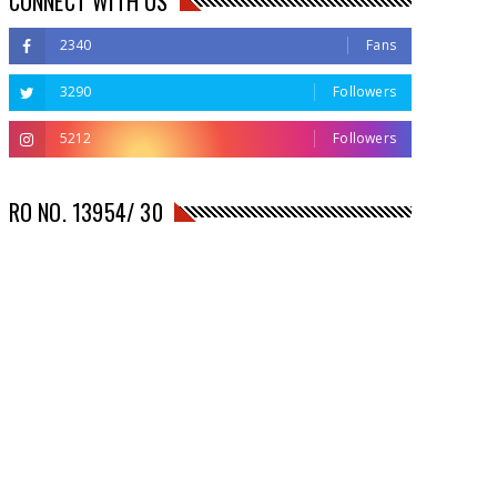
CONNECT WITH US
2340
Fans
3290
Followers
5212
Followers
RO NO. 13954/ 30