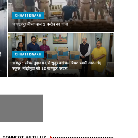
CHHATTISGARH
जगदलपुर में पकड़ाया 1 करोड़ का गांजा
ै
CHHATTISGARH
रायपुर : स्वेच्छानुदान मद से सुदूर वनांचल स्थित स्वामी आत्मानंद
स्कूल, मांझीगुडा को 10 कंप्यूटर प्रदत्त