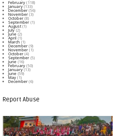
February
(118)
January
(133)
December
(56)
November
(3)
October
(8)
September
(1)
August
(1)
July
(2)
June
(2)
April
(1)
March
(1)
December
(9)
November
(1)
October
(4)
September
(5)
June
(16)
February
(50)
January
(13)
June
(59)
May
(1)
December
(6)
Report Abuse