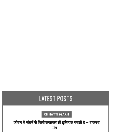
ENTERTAINMENT
ENTERTAINMENT
एक देश खरीदने जितना पैसा है बॉलीवुड के
AMIR KHAN THREAT : अब आमिर निशाने
'किंग' के पास, हुरुन इंडिया रिच लिस्ट में 
!
शाहरुख खान
LATEST POSTS
ly 18, 2026
August 30, 2024
CHHATTISGARH
जीवन में संघर्ष से मिली सफलता ही इतिहास रचती है – राजस्व
मंत...