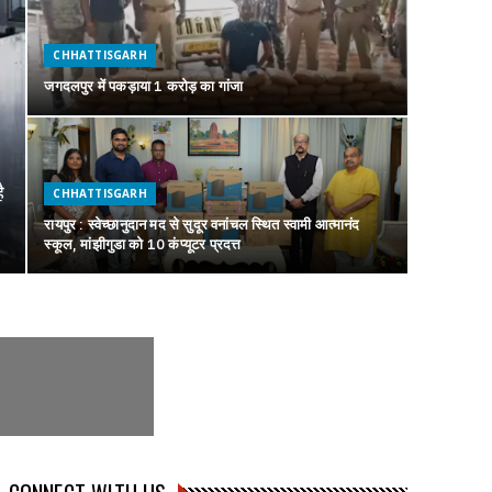
CHHATTISGARH
जगदलपुर में पकड़ाया 1 करोड़ का गांजा
ै
CHHATTISGARH
रायपुर : स्वेच्छानुदान मद से सुदूर वनांचल स्थित स्वामी आत्मानंद
स्कूल, मांझीगुडा को 10 कंप्यूटर प्रदत्त