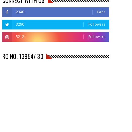
CONNECT WITH US
2340
Fans
3290
Followers
5212
Followers
RO NO. 13954/ 30