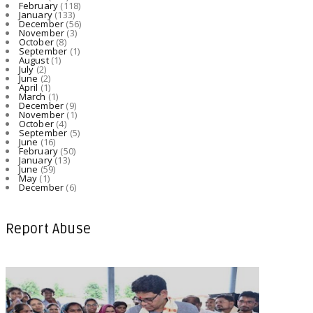
February
(118)
January
(133)
December
(56)
November
(3)
October
(8)
September
(1)
August
(1)
July
(2)
June
(2)
April
(1)
March
(1)
December
(9)
November
(1)
October
(4)
September
(5)
June
(16)
February
(50)
January
(13)
June
(59)
May
(1)
December
(6)
Report Abuse