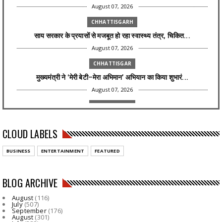
August 07, 2026
CHHATTISGARH
साय सरकार के प्रयासों से मजबूत हो रहा स्वास्थ्य तंत्र, चिकित...
August 07, 2026
CHHATTISGAR
मुख्यमंत्री ने ‘मेरी बेटी–मेरा अभिमान’ अभियान का किया शुभारं...
August 07, 2026
CHHATTISGAR
शासन की जनकल्याणकारी योजनाओं का करें समयबद्ध क्रियान्वयन , प...
CLOUD LABELS
August 07, 2026
CHHATTISGAR
BUSINESS
ENTERTAINMENT
FEATURED
छत्तीसगढ़ में मौसम का अलर्ट: 6 जिलों में 40-60 KM की रफ्तार ...
August 07, 2026
BLOG ARCHIVE
CHHATTISGAR
August
(116)
ST समुदाय रहेगा UCC से बाहर : गृहमंत्री विजय शर्मा
July
(507)
September
(176)
August 07, 2026
August
(301)