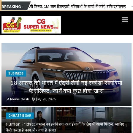
 CM साय हितग्राही महिलाओं के खातों में करेंगे राशि ट्रांसफर
राजध
Chhattisgarh
BREAKING :
BUSINESS
18 अगस्त को भारत में एंट्री लेगी नई स्कोडा स्लाविया
फेसलिफ्ट, जानें क्या कुछ होगा खास
News desk
July 28, 2026
CHHATTISGAR
Human Fridge: कमाल का इनोवेशन! अब इंसानों के लिए भी आया फ्रिज, जानिए
कैसे करता है काम और क्या है कीमत