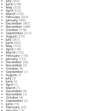
July
(383)
June
(298)
UNCATEGORIZED
May
(320)
April
(323)
महानदी के तट पर आस्था का महाकुंभ: बनारस की तर्ज पर गूंजे वैद...
March
(302)
February
(350)
August 07, 2026
January
(405)
December
(487)
November
(388)
October
(378)
September
(327)
August
(375)
July
(367)
June
(445)
May
(153)
April
(140)
March
(152)
February
(118)
January
(133)
December
(56)
November
(3)
October
(8)
September
(1)
August
(1)
July
(2)
June
(2)
April
(1)
March
(1)
December
(9)
November
(1)
October
(4)
September
(5)
June
(16)
February
(50)
January
(13)