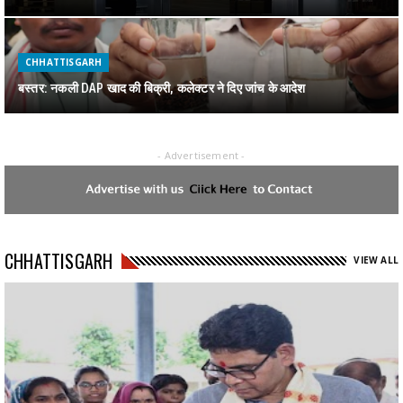
CHHATTISGARH
बस्तर: नकली DAP खाद की बिक्री, कलेक्टर ने दिए जांच के आदेश
- Advertisement -
CHHATTISGARH
जगदलपुर में पकड़ाया 1 करोड़ का गांजा
CHHATTISGARH
CHHATTISGARH
VIEW ALL
रायपुर : स्वेच्छानुदान मद से सुदूर वनांचल स्थित स्वामी आत्मानंद स्कूल, मांझीगुडा को
10 कंप्यूटर प्रदत्त