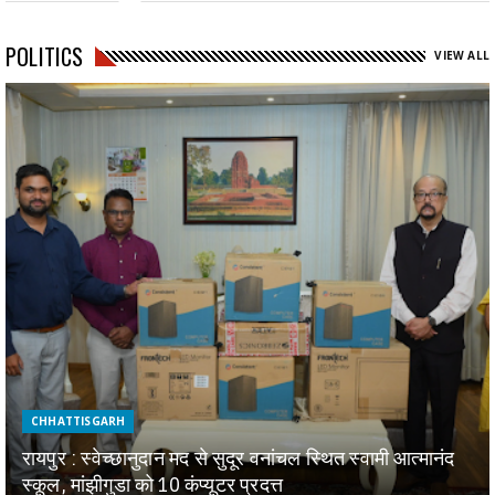
POLITICS
VIEW ALL
CHHATTISGARH
रायपुर : स्वेच्छानुदान मद से सुदूर वनांचल स्थित स्वामी आत्मानंद
स्कूल, मांझीगुडा को 10 कंप्यूटर प्रदत्त